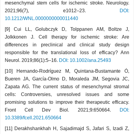
mesenchymal stem cells for ischemic stroke. Neurology.
2021;96(7), e1012–23.
DOI:
10.1212/WNL.0000000000011440
[9] Cui LL, Golubczyk D, Tolppanen AM, Boltze J,
Jolkkonen J. Cell therapy for ischemic stroke: Are
differences in preclinical and clinical study design
responsible for the translational loss of efficacy? Ann
Neurol. 2019;86(1):5–16.
DOI: 10.1002/ana.25493
[10] Hernando-Rodríguez M, Quintana-Bustamante Ó,
Bueren JA, García-Olmo D, Moraleda JM, Segovia JC,
Zapata AG. The current status of mesenchymal stromal
cells: Controversies, unresolved issues and some
promising solutions to improve their therapeutic efficacy.
Front Cell Dev Biol. 2021;9:650664.
DOI:
10.3389/fcell.2021.650664
[11] Derakhshankhah H, Sajadimajd S, Jafari S, Izadi Z,