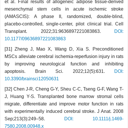
et al. Final results of allogeneic adipose tissue-derived
mesenchymal stem cells in acute ischemic stroke
(AMASCIS): A phase II, randomized, double-blind,
placebo-controlled, single-center, pilot clinical trial. Cell
Transplant. 2022;31:9636897221083863.
DOI:
10.1177/09636897221083863
[31] Zheng J, Mao X, Wang D, Xia S. Preconditioned
MSCs alleviate cerebral ischemia-reperfusion injury in rats
by improving neurological function and inhibiting
apoptosis. Brain Sci. 2022;12(5):631.
DOI:
10.3390/brainsci12050631
[32] Chen J-R, Cheng G-Y, Sheu C-C, Tseng G-F, Wang T-
J, Huang Y-S. Transplanted bone marrow stromal cells
migrate, differentiate and improve motor function in rats
with experimentally induced cerebral stroke. J Anat. 2008
Sep;213(3):249–58.
DOI: 10.1111/j.1469-
7580.2008.00948.x