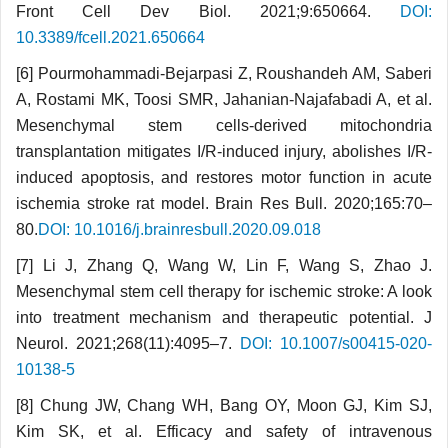
Front Cell Dev Biol. 2021;9:650664.
DOI:
10.3389/fcell.2021.650664
[6] Pourmohammadi-Bejarpasi Z, Roushandeh AM, Saberi
A, Rostami MK, Toosi SMR, Jahanian-Najafabadi A, et al.
Mesenchymal stem cells-derived mitochondria
transplantation mitigates I/R-induced injury, abolishes I/R-
induced apoptosis, and restores motor function in acute
ischemia stroke rat model. Brain Res Bull. 2020;165:70–
80.
DOI: 10.1016/j.brainresbull.2020.09.018
[7] Li J, Zhang Q, Wang W, Lin F, Wang S, Zhao J.
Mesenchymal stem cell therapy for ischemic stroke: A look
into treatment mechanism and therapeutic potential. J
Neurol. 2021;268(11):4095–7.
DOI: 10.1007/s00415-020-
10138-5
[8] Chung JW, Chang WH, Bang OY, Moon GJ, Kim SJ,
Kim SK, et al. Efficacy and safety of intravenous