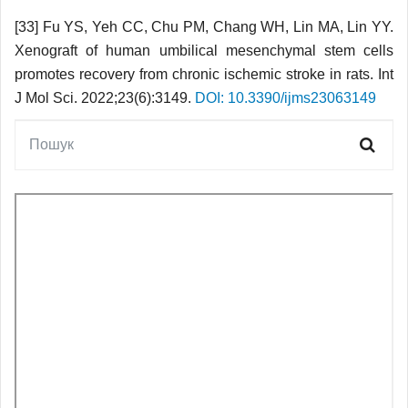
[33] Fu YS, Yeh CC, Chu PM, Chang WH, Lin MA, Lin YY.
Xenograft of human umbilical mesenchymal stem cells
promotes recovery from chronic ischemic stroke in rats. Int
J Mol Sci. 2022;23(6):3149.
DOI: 10.3390/ijms23063149