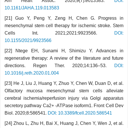
Am Heart Assoc. 2020;9(7).e013583.
DOI:
10.1161/JAHA.119.013583
[21] Guo Y, Peng Y, Zeng H, Chen G. Progress in
mesenchymal stem cell therapy for ischemic stroke. Stem
Cells Int. 2021;2021:9923566.
DOI:
10.1155/2021/9923566
[22] Ntege EH, Sunami H, Shimizu Y. Advances in
regenerative therapy: A review of the literature and future
directions. Regen Ther. 2020;14:136–53.
DOI:
10.1016/j.reth.2020.01.004
[23] He J, Liu J, Huang Y, Zhuo Y, Chen W, Duan D, et al.
Olfactory mucosa mesenchymal stem cells alleviate
cerebral ischemia/reperfusion injury via Golgi apparatus
secretory pathway Ca2+ -ATPase isoform1. Front Cell Dev
Biol. 2020;8:586541.
DOI: 10.3389/fcell.2020.586541
[24] Zhou L, Zhu H, Bai X, Huang J, Chen Y, Wen J, et al.