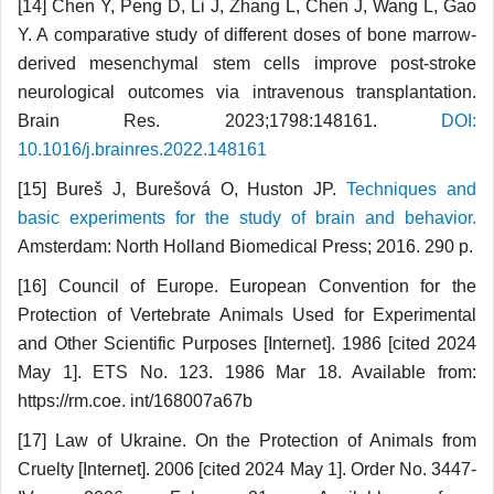
[14] Chen Y, Peng D, Li J, Zhang L, Chen J, Wang L, Gao
Y. A comparative study of different doses of bone marrow-
derived mesenchymal stem cells improve post-stroke
neurological outcomes via intravenous transplantation.
Brain Res. 2023;1798:148161.
DOI:
10.1016/j.brainres.2022.148161
[15] Bureš J, Burešová O, Huston JP.
Techniques and
basic experiments for the study of brain and behavior.
Amsterdam: North Holland Biomedical Press; 2016. 290 p.
[16] Council of Europe. European Convention for the
Protection of Vertebrate Animals Used for Experimental
and Other Scientific Purposes [Internet]. 1986 [cited 2024
May 1]. ETS No. 123. 1986 Mar 18. Available from:
https://rm.coe. int/168007a67b
[17] Law of Ukraine. On the Protection of Animals from
Cruelty [Internet]. 2006 [cited 2024 May 1]. Order No. 3447-