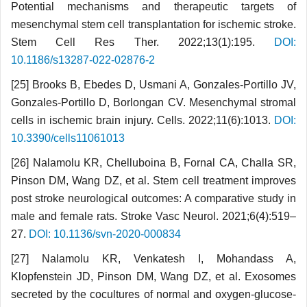
Potential mechanisms and therapeutic targets of
mesenchymal stem cell transplantation for ischemic stroke.
Stem Cell Res Ther. 2022;13(1):195.
DOI:
10.1186/s13287-022-02876-2
[25] Brooks B, Ebedes D, Usmani A, Gonzales-Portillo JV,
Gonzales-Portillo D, Borlongan CV. Mesenchymal stromal
cells in ischemic brain injury. Cells. 2022;11(6):1013.
DOI:
10.3390/cells11061013
[26] Nalamolu KR, Chelluboina B, Fornal CA, Challa SR,
Pinson DM, Wang DZ, et al. Stem cell treatment improves
post stroke neurological outcomes: A comparative study in
male and female rats. Stroke Vasc Neurol. 2021;6(4):519–
27.
DOI: 10.1136/svn-2020-000834
[27] Nalamolu KR, Venkatesh I, Mohandass A,
Klopfenstein JD, Pinson DM, Wang DZ, et al. Exosomes
secreted by the cocultures of normal and oxygen-glucose-