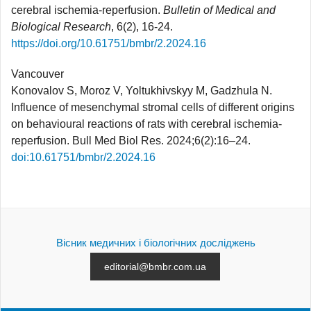
cerebral ischemia-reperfusion.
Bulletin of Medical and
Biological Research
, 6(2), 16-24.
https://doi.org/10.61751/bmbr/2.2024.16
Vancouver
Konovalov S, Moroz V, Yoltukhivskyy M, Gadzhula N.
Influence of mesenchymal stromal cells of different origins
on behavioural reactions of rats with cerebral ischemia-
reperfusion. Bull Med Biol Res. 2024;6(2):16–24.
doi:10.61751/bmbr/2.2024.16
Вісник медичних і біологічних досліджень
editorial@bmbr.com.ua