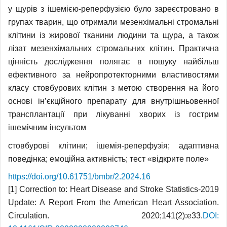
у щурів з ішемією-реперфузією було зареєстровано в
групах тварин, що отримали мезенхімальні стромальні
клітини із жирової тканини людини та щура, а також
лізат мезенхімальних стромальних клітин. Практична
цінність дослідження полягає в пошуку найбільш
ефективного за нейропротекторними властивостями
класу стовбурових клітин з метою створення на його
основі ін’єкційного препарату для внутрішньовенної
трансплантації при лікуванні хворих із гострим
ішемічним інсультом
стовбурові клітини; ішемія-реперфузія; адаптивна
поведінка; емоційна активність; тест «відкрите поле»
https://doi.org/10.61751/bmbr/2.2024.16
[1] Correction to: Heart Disease and Stroke Statistics-2019
Update: A Report From the American Heart Association.
Circulation. 2020;141(2):e33.
DOI: