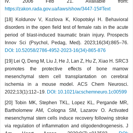
IV. 2006 Feb 21. Available from:
https://zakon.rada.gov.ua/laws/show/3447-15#Text
[18] Koldunov V, Kozlova K, Klopotskyi H. Behavioral
disorders in the open field test of female rats in the acute
period of blast-induced traumatic brain injury. Prospects
Innov Sci (Psychol, Pedag, Med). 2023;16(34):865–76.
DOI: 10.52058/2786-4952-2023-16(34)-865-876
[19] Lei Q, Deng M, Liu J, He J, Lan Z, Hu Z, Xiao H. SRC3
promotes the protective effects of bone marrow
mesenchymal stem cell transplantation on cerebral
ischemia in a mouse model. ACS Chem Neurosci.
2022;13(1):112–19
. DOI: 10.1021/acschemneuro.1c00599
[20] Tobin MK, Stephen TKL, Lopez KL, Pergande MR,
Bartholomew AM, Cologna SM, Lazarov O. Activated
mesenchymal stem cells induce recovery following stroke
via regulation of inflammation and oligodendrogenesis. J