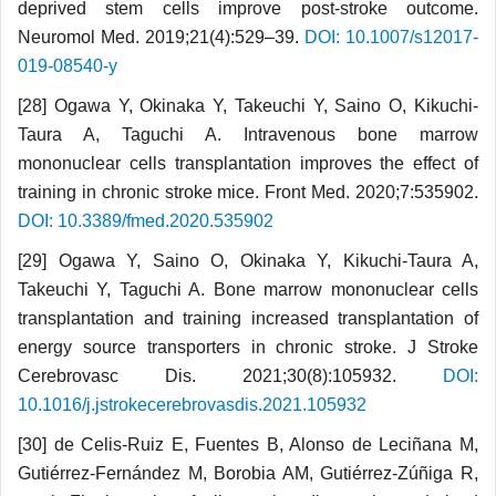
deprived stem cells improve post-stroke outcome.
Neuromol Med. 2019;21(4):529–39.
DOI: 10.1007/s12017-
019-08540-y
[28] Ogawa Y, Okinaka Y, Takeuchi Y, Saino O, Kikuchi-
Taura A, Taguchi A. Intravenous bone marrow
mononuclear cells transplantation improves the effect of
training in chronic stroke mice. Front Med. 2020;7:535902.
DOI: 10.3389/fmed.2020.535902
[29] Ogawa Y, Saino O, Okinaka Y, Kikuchi-Taura A,
Takeuchi Y, Taguchi A. Bone marrow mononuclear cells
transplantation and training increased transplantation of
energy source transporters in chronic stroke. J Stroke
Cerebrovasc Dis. 2021;30(8):105932.
DOI:
10.1016/j.jstrokecerebrovasdis.2021.105932
[30] de Celis-Ruiz E, Fuentes B, Alonso de Leciñana M,
Gutiérrez-Fernández M, Borobia AM, Gutiérrez-Zúñiga R,