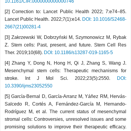
10.1161/CIR.0000000000000746
[2] Correction to: Lancet Public Health 2022; 7:e74–85.
Lancet Public Health. 2022;7(1):e14.
DOI: 10.1016/S2468-
2667(21)00281-4
[3] Zakrzewski W, Dobrzyński M, Szymonowicz M, Rybak
Z. Stem cells: Past, present, and future. Stem Cell Res
Ther. 2019;10(68).
DOI: 10.1186/s13287-019-1165-5
[4] Zhang Y, Dong N, Hong H, Qi J, Zhang S, Wang J.
Mesenchymal stem cells: Therapeutic mechanisms for
stroke. Int J Mol Sci. 2022;23(5):2550.
DOI:
10.3390/ijms23052550
[5] García-Bernal D, García-Arranz M, Yáñez RM, Hervás-
Salcedo R, Cortés A, Fernández-García M, Hernando-
Rodríguez M, et al. The current status of mesenchymal
stromal cells: Controversies, unresolved issues and some
promising solutions to improve their therapeutic efficacy.