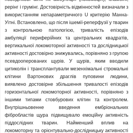
рерінг і грумінг. Достовірність відмінностей визначали з
використанням непараметричного U критерію Манна-
Уітні. Встановлено, що після ішемії-реперфузії у тварин
з контрольною патологією, тривалість епізодів
амбуляції периферійних та центральних квадратів,
вертикальної локомоторної активності та дослідницької
активності достовірно знижувались, порівняно з групою
псевдооперованих щурів. У щурів, яким вводили
цитиколін і трансплантували мезенхімальні стромальні
клітини Вартонових драглів пуповини людини,
виявлено достовірне збільшення тривалості епізодів
горизонтальної локомоторної активності, порівняно з
іншими типами стовбурових клітин та контролем.
Внутрішньовенне введення ембріональних
фібробластів щура підвищувало емоційну активність
піддослідних тварин. Найменший вплив на
локомоторну та орієнтувально-дослідницьку активності