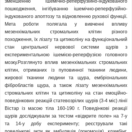
зменшенню ішемічно-реперфузійно-індукованого
пошкодження, інгібуванню ішемічно-реперфузійно-
індукованого апоптозу та відновленню рухової функції.
Мета роботи полягала у вивченні впливу
мезенхімальних стромальних клітин різного
походження, їх лізату та цитиколіну на функціональний
стан центральної нервової системи щурів з
експериментальною ішемією-реперфузією головного
мозку.Розглянуто вплив мезенхімальних стромальних
клітин, отриманих із пуповинної тканини людини,
жирової тканини людини та щура, ембріональних
фібробластів щура, а також лізату мезенхімальних
стромальних клітин та цитиколіну на стан емоційно-
поведінкових реакцій статевозрілих щурів (3-4 міс) лінії
Вістар із масою тіла 160-190 г. Поведінкові реакції
щурів досліджували за тестом «відкрите поле» на 7-у
та 14-у добу експерименту; реєстрували такі
поведінкові акти як амбуляція (локомоція), кламбінг,