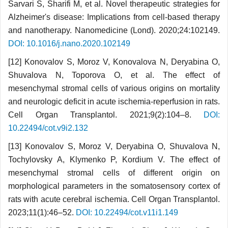
Sarvari S, Sharifi M, et al. Novel therapeutic strategies for
Alzheimer's disease: Implications from cell-based therapy
and nanotherapy. Nanomedicine (Lond). 2020;24:102149.
DOI: 10.1016/j.nano.2020.102149
[12] Konovalov S, Moroz V, Konovalova N, Deryabina O,
Shuvalova N, Toporova O, et al. The effect of
mesenchymal stromal cells of various origins on mortality
and neurologic deficit in acute ischemia-reperfusion in rats.
Cell Organ Transplantol. 2021;9(2):104–8.
DOI:
10.22494/cot.v9i2.132
[13] Konovalov S, Moroz V, Deryabina O, Shuvalova N,
Tochylovsky A, Klymenko P, Kordium V. The effect of
mesenchymal stromal cells of different origin on
morphological parameters in the somatosensory cortex of
rats with acute cerebral ischemia. Cell Organ Transplantol.
2023;11(1):46–52.
DOI: 10.22494/cot.v11i1.149