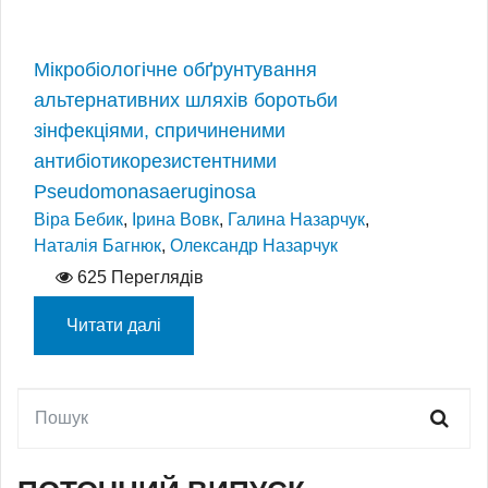
Мікробіологічне обґрунтування
альтернативних шляхів боротьби
зінфекціями, спричиненими
антибіотикорезистентними
Pseudomonasaeruginosa
Віра Бебик
,
Ірина Вовк
,
Галина Назарчук
,
Наталія Багнюк
,
Олександр Назарчук
625 Переглядів
Читати далі