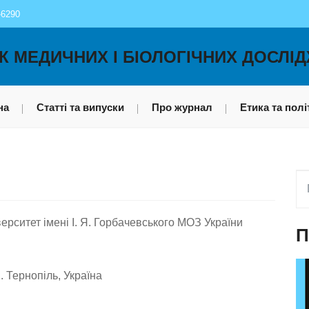
-6290
К МЕДИЧНИХ І БІОЛОГІЧНИХ ДОСЛІ
на
Статті та випуски
Про журнал
Етика та полі
ерситет імені І. Я. Горбачевського МОЗ України
П
. Тернопіль, Україна