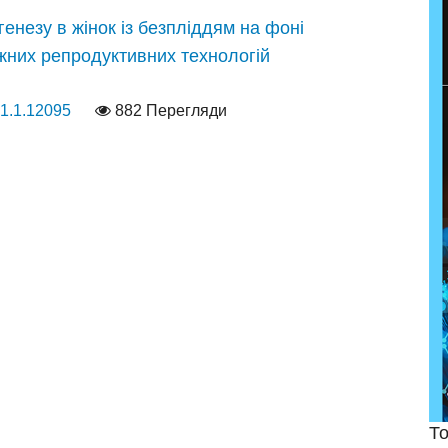
енезу в жінок із безпліддям на фоні
жних репродуктивних технологій
21.1.12095
882 Перегляди
То