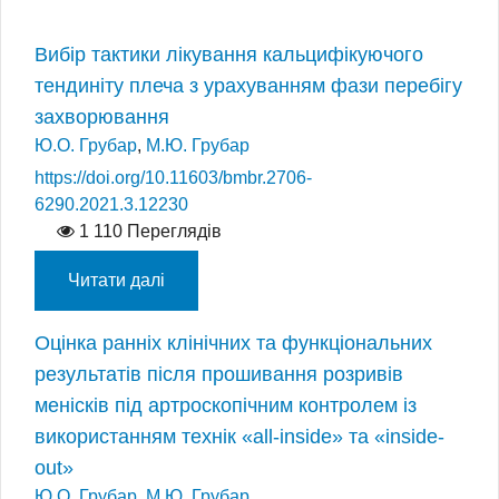
Вибір тактики лікування кальцифікуючого
тендиніту плеча з урахуванням фази перебігу
захворювання
Ю.О. Грубар
,
М.Ю. Грубар
https://doi.org/10.11603/bmbr.2706-
6290.2021.3.12230
1 110 Переглядів
Читати далі
Оцінка ранніх клінічних та функціональних
результатів після прошивання розривів
менісків під артроскопічним контролем із
використанням технік «аll-inside» та «іnside-
out»
Ю.О. Грубар
,
М.Ю. Грубар