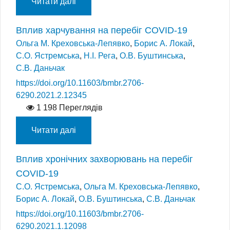
Читати далі
Вплив харчування на перебіг COVID-19
Ольга М. Креховська-Лепявко
,
Борис А. Локай
,
С.О. Ястремська
,
Н.І. Рега
,
О.В. Буштинська
,
С.В. Даньчак
https://doi.org/10.11603/bmbr.2706-
6290.2021.2.12345
1 198 Переглядів
Читати далі
Вплив хронічних захворювань на перебіг
COVID-19
С.О. Ястремська
,
Ольга М. Креховська-Лепявко
,
Борис А. Локай
,
О.В. Буштинська
,
С.В. Даньчак
https://doi.org/10.11603/bmbr.2706-
6290.2021.1.12098