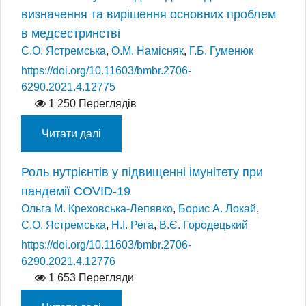
визначення та вирішення основних проблем
в медсестринстві
С.О. Ястремська
,
О.М. Намісняк
,
Г.Б. Гуменюк
https://doi.org/10.11603/bmbr.2706-
6290.2021.4.12775
1 250 Переглядів
Читати далі
Роль нутрієнтів у підвищенні імунітету при
пандемії COVID-19
Ольга М. Креховська-Лепявко
,
Борис А. Локай
,
С.О. Ястремська
,
Н.І. Рега
,
В.Є. Городецький
https://doi.org/10.11603/bmbr.2706-
6290.2021.4.12776
1 653 Перегляди